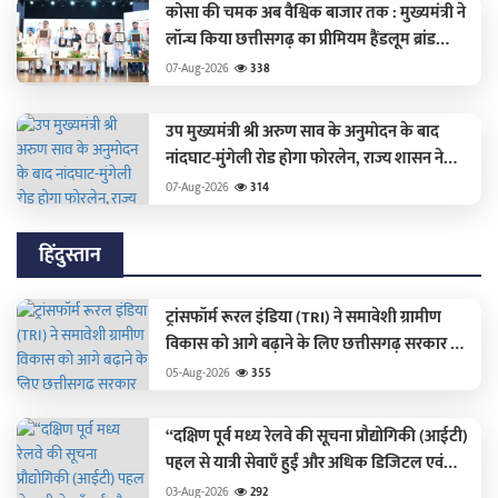
कोसा की चमक अब वैश्विक बाजार तक : मुख्यमंत्री ने
लॉन्च किया छत्तीसगढ़ का प्रीमियम हैंडलूम ब्रांड
'कोशल फैब'
07-Aug-2026
338
उप मुख्यमंत्री श्री अरुण साव के अनुमोदन के बाद
नांदघाट-मुंगेली रोड होगा फोरलेन, राज्य शासन ने
मंजूर किए 21.81 करोड़ राशि की स्वीकृति पत्र जारी
07-Aug-2026
314
हिंदुस्तान
ट्रांसफॉर्म रूरल इंडिया (TRI) ने समावेशी ग्रामीण
विकास को आगे बढ़ाने के लिए छत्तीसगढ़ सरकार के
साथ की साझेदारी
05-Aug-2026
355
“दक्षिण पूर्व मध्य रेलवे की सूचना प्रौद्योगिकी (आईटी)
पहल से यात्री सेवाएँ हुईं और अधिक डिजिटल एवं
सुगम”
03-Aug-2026
292