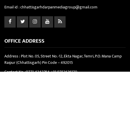
Email id :
chhattisgarhdarpanmediagroup@gmail.com
OFFICE ADDRESS
Address : Plot No. 05, Street No.-12, Ekta Nagar, Temri, P.O. Mana Camp
Raipur (Chhattisgarh) Pin Code – 492015
Contact No. :
0771-4342764
+91 9752426170
Email id :
chhattisgarhdarpanmediagroup@gmail.com
Website :
www.chhattisgarhdarpan.com
Copyright © 2021-2026. Chhattisgarh Darpan | All Rights Reserved.
Powered By :
Softbit Solution
About Us
Privacy Policy
Terms & Conditions
Disclaimer