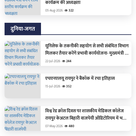
कार्यक्रम की अध्यक्षता
05-Aug-2026
322
दुनिया-जगत
यूनिसेफ के तकनीकी सहयोग से सभी संबंधित विभाग
मिलकर तैयार करेंगे प्रभावी कार्ययोजना- मुख्यमंत्री श्री
विष्णु देव साय
22-Jul-2026
244
एचएनएलयू रायपुर ने बैंकॉक में रचा इतिहास
15-Jul-2026
352
विश्व रेड क्रॉस दिवस पर शासकीय मेडिकल कॉलेज
रायपुर केअटल बिहारी वाजपेयी ऑडिटोरियम में भव्य
आयोजन
07-May-2026
480