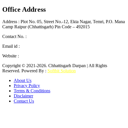
Office Address
Address : Plot No. 05, Street No.-12, Ekta Nagar, Temri, P.O. Mana
Camp Raipur (Chhattisgarh) Pin Code – 492015
Contact No. :
0771-4342764
+91 9752426170
Email id :
chhattisgarhdarpanmediagroup@gmail.com
Website :
www.chhattisgarhdarpan.com
Copyright © 2021-2026. Chhattisgarh Darpan | All Rights
Reserved. Powered By :
Softbit Solution
About Us
Privacy Policy
Terms & Conditions
Disclaimer
Contact Us